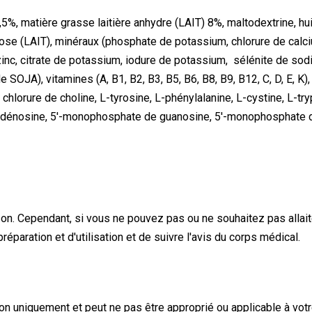
, matière grasse laitière anhydre (LAIT) 8%, maltodextrine, huile
tose (LAIT), minéraux (phosphate de potassium, chlorure de calc
inc, citrate de potassium, iodure de potassium, sélénite de sodi
 SOJA), vitamines (A, B1, B2, B3, B5, B6, B8, B9, B12, C, D, E, K)
 chlorure de choline, L-tyrosine, L-phénylalanine, L-cystine, L-t
adénosine, 5'-monophosphate de guanosine, 5'-monophosphate d'i
sson. Cependant, si vous ne pouvez pas ou ne souhaitez pas allaite
réparation et d'utilisation et de suivre l'avis du corps médical.
tion uniquement et peut ne pas être approprié ou applicable à votr