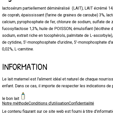
lactosérum partiellement déminéralisé (LAIT), LAIT écrémé 14,5%
de coprah, épaississant (farine de graines de caroube) 3%, lac
calcium, pyrophosphate de fer, chlorure de sodium, sulfate de z
fucosyllactose 1,3%, huile de POISSON, émulsifiant (lécithine de
sodium, extrait riche en tocophérols, palmitate de L-ascorbyle),
de cytidine, 5'-monophosphate d'uridine, 5'-monophosphate d'
0,02%, L-carnitine.
INFORMATION
Le lait maternel est l'aliment idéal et naturel de chaque nourri
enfant. Dans ce cas, il importe de respecter les indications de p
le bon lait
Notre méthode
Conditions d'utilisation
Confidentialité
Le contenu figurant sur ce site web est fourni à titre d'informa