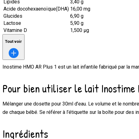
Lipides
3,40 g
Acide docohexaenoïque(DHA)
16,00 mg
Glucides
6,90 g
Lactose
5,90 g
Vitamine D
1,500 μg
Tout voir
Inostime HMO AR Plus 1
est un lait infantile fabriqué par la m
Pour bien utiliser le lait Inostim
Mélanger une dosette pour 30ml d’eau. Le volume et le nombre 
de chaque bébé. Se référer à l’étiquette sur la boîte pour des 
Ingrédients