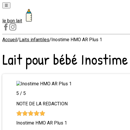
☰
le bon lait
Laits
1er
âge
Accueil
/
Laits infantiles
/
Inostime HMO AR Plus 1
Laits
Lait pour bébé
Inostime
2e
âge
Laits
de
croissance
5
/ 5
NOTE DE LA REDACTION
Inostime HMO AR Plus 1