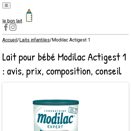
☰
le bon lait
Laits
1er
âge
Accueil
/
Laits infantiles
/
Modilac Actigest 1
Laits
Lait pour bébé
Modilac Actigest 1
2e
âge
: avis, prix, composition, conseil
Laits
de
croissance