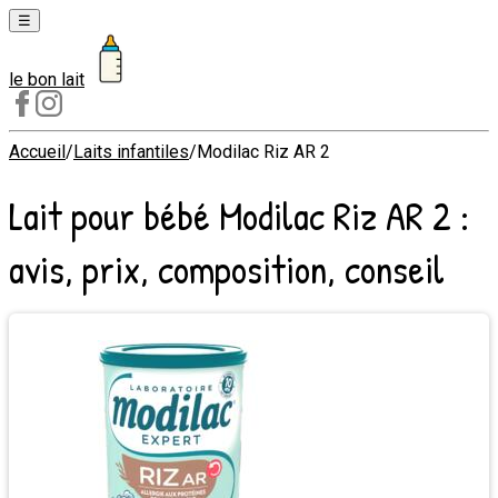
☰
le bon lait
Laits
1er
âge
Accueil
/
Laits infantiles
/
Modilac Riz AR 2
Laits
Lait pour bébé
Modilac Riz AR 2
:
2e
âge
avis, prix, composition, conseil
Laits
de
croissance