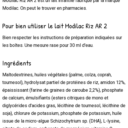
Modilac Riz AR 2
est un lait infantile fabriqué par la marque
Modilac
.
On peut le trouver en
pharmacies
.
Pour bien utiliser le lait Modilac Riz AR 2
Bien respecter les instructions de préparation indiquées sur
les boîtes. Une mesure rase pour 30 ml d'eau.
Ingrédients
Maltodextrines, huiles végétales (palme, colza, coprah,
tournesol), hydrolysat partiel de protéines de riz, amidon 12%,
épaississant (farine de graines de caroube 2,2%), phosphate
de calcium, émulsifiants (esters citriques de mono et
diglycérides d'acides gras, lécithine de tournesol, lécithine de
soja), chlorure de potassium, phosphate de potassium, huile
issue de la micro-algue Schizochytrium sp. (DHA), L-lysine,