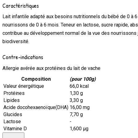
Caractéristiques
Lait infantile adapté aux besoins nutritionnels du bébé de 0 à 
nourrissons de 0 à 6 mois. Teneur en lactose, sucre rapide, ab
contribue au développement normal de la vue des nourrissons j
biodiversité.
Contre-indications
Allergie avérée aux protéines du lait de vache
Composition
(pour 100g)
Valeur énergétique
66,0 kcal
Protéines
1,30 g
Lipides
3,30 g
Acide docohexaenoïque(DHA)
16,00 mg
Glucides
7,70 g
Lactose
-
Vitamine D
1,600 μg