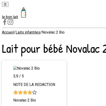
☰
le bon lait
Laits
1er
âge
Accueil
/
Laits infantiles
/
Novalac 2 Bio
Laits
Lait pour bébé
Novalac 
2e
âge
Laits
de
croissance
3,9
/ 5
NOTE DE LA REDACTION
Novalac 2 Bio