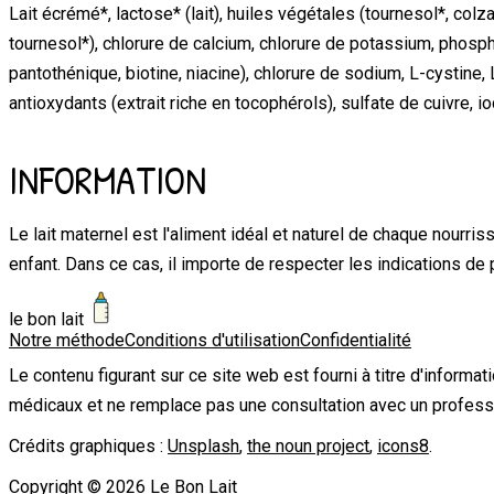
Lait écrémé*, lactose* (lait), huiles végétales (tournesol*, colz
tournesol*), chlorure de calcium, chlorure de potassium, phosph
pantothénique, biotine, niacine), chlorure de sodium, L-cystine,
antioxydants (extrait riche en tocophérols), sulfate de cuivre, 
INFORMATION
Le lait maternel est l'aliment idéal et naturel de chaque nourri
enfant. Dans ce cas, il importe de respecter les indications de p
le bon lait
Notre méthode
Conditions d'utilisation
Confidentialité
Le contenu figurant sur ce site web est fourni à titre d'informa
médicaux et ne remplace pas une consultation avec un profess
Crédits graphiques :
Unsplash
,
the noun project
,
icons8
.
Copyright ©
2026
Le Bon Lait