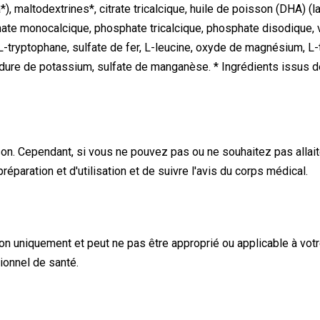
a*), maltodextrines*, citrate tricalcique, huile de poisson (DHA) (
ate monocalcique, phosphate tricalcique, phosphate disodique, vit
 L-tryptophane, sulfate de fer, L-leucine, oxyde de magnésium, L-
iodure de potassium, sulfate de manganèse. * Ingrédients issus de
sson. Cependant, si vous ne pouvez pas ou ne souhaitez pas allaite
réparation et d'utilisation et de suivre l'avis du corps médical.
tion uniquement et peut ne pas être approprié ou applicable à votr
ionnel de santé.